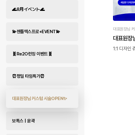
🌊8月イベント🌊
대표원장님 커
💫젠틀맥스프로+EVENT💫
대표원장님
1:1 디자인
🧬Re2O런칭 이벤트🧬
⏰평일 타임특가⏰
대표원장님 커스텀 시술OPEN✨
보톡스 | 윤곽