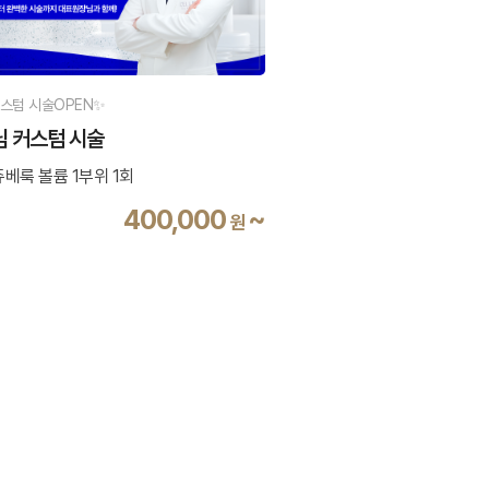
스텀 시술OPEN✨
 커스텀 시술
 쥬베룩 볼륨 1부위 1회
400,000
~
원