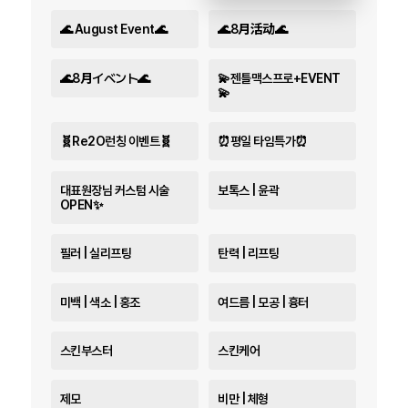
🌊 August Event🌊
🌊8月活动🌊
🌊8月イベント🌊
💫젠틀맥스프로+EVENT
💫
🧬Re2O런칭 이벤트🧬
⏰평일 타임특가⏰
대표원장님 커스텀 시술
보톡스 | 윤곽
OPEN✨
필러 | 실리프팅
탄력 | 리프팅
미백 | 색소 | 홍조
여드름 | 모공 | 흉터
스킨부스터
스킨케어
제모
비만 | 체형