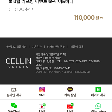
❄️ 8월 리프팅 이벤트 ❄️-아이&바디
(바디) 10KJ 추가 시
110,000
~
원
개인정보 취급방침
이용약관
환자의 권리장전
비급여 항목
서울 중구 남대문로7길 16 1층
상호명 : 셀린의원 명동점
대표자명 : 민경민
TEL : 02-3789-0824
FAX : 02-3789-
0823
사업자등록번호 : 491-13-02446
COPYRIGHT© 명동점. ALL RIGHTS RESERVED.
온라인 예약
SNS
카톡 상담
네이버 예약
WeChat
LINE
LINE
WhatsApp