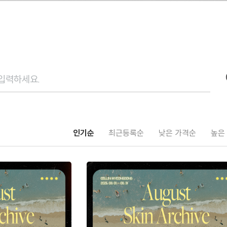
인기순
최근등록순
낮은 가격순
높은