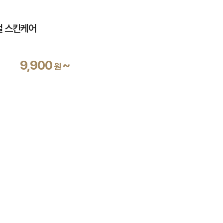
디컬 스킨케어
9,900
~
원