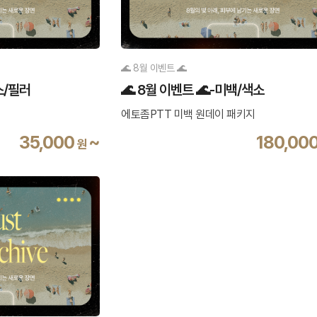
🌊 8월 이벤트 🌊
스/필러
🌊 8월 이벤트 🌊-미백/색소
에토좀PTT 미백 원데이 패키지
35,000
~
180,00
원