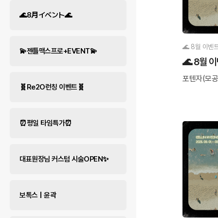
🌊8月イベント🌊
🌊 8월 이벤트
💫젠틀맥스프로+EVENT💫
🌊 8월 
포텐자(모공
🧬Re2O런칭 이벤트🧬
⏰평일 타임특가⏰
대표원장님 커스텀 시술OPEN✨
보톡스 | 윤곽