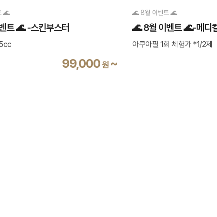
 🌊
🌊 8월 이벤트 🌊
이벤트 🌊 -스킨부스터
🌊 8월 이벤트 🌊-메
5cc
아쿠아필 1회 체험가 *1/2제
99,000
~
원