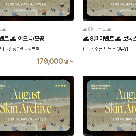
 🌊
🌊 8월 이벤트 🌊
이벤트 🌊-여드름/모공
🌊 8월 이벤트 🌊-보톡
팁)+진정관리+시트팩
(국산)주름 보톡스 3부위
179,000
~
원