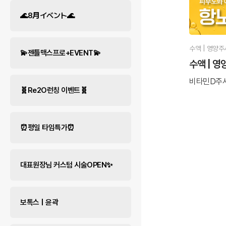
🌊8月イベント🌊
수액 | 영양주
💫젠틀맥스프로+EVENT💫
수액 | 
비타민D주사 
🧬Re2O런칭 이벤트🧬
⏰평일 타임특가⏰
대표원장님 커스텀 시술OPEN✨
보톡스 | 윤곽