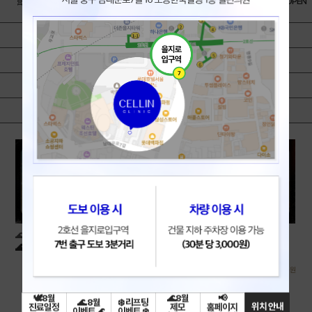
🧬Re2O런칭 이벤트🧬
⏰평일 타임특가⏰
대표원장님 커스텀 시술OPEN
✨
보톡스 | 윤곽
필러 | 실리프팅
탄력 | 리프팅
미백 | 색소 | 홍조
여드름 | 모공 | 흉터
스킨부스터
스킨케어
제모
비만 | 체형
점제거 | 문신제거
수액 | 영양주사 | 항노화주사
🌊 8월 이벤트 🌊
🌊 8월 이벤트 🌊
🌊 8월 이벤트 🌊-여드름/모공
🌊 8월 이벤트 🌊-보톡스/필러
179,000
35,000
원
원
🕊️8월
🌊8월
📢
🌊 8월
❄️ 리프팅
위치 안내
진료일정
제모
홈페이지
이벤트 🌊
이벤트 ❄️