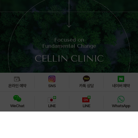
Focused on
Fundamental Change
CELLIN CLINIC
온라인 예약
SNS
카톡 상담
네이버 예약
WeChat
LINE
LINE
WhatsApp