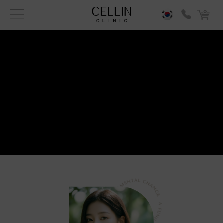
콜라겐재생 써마지
셀린 웨딩패키지
모공개선 피지
포텐자