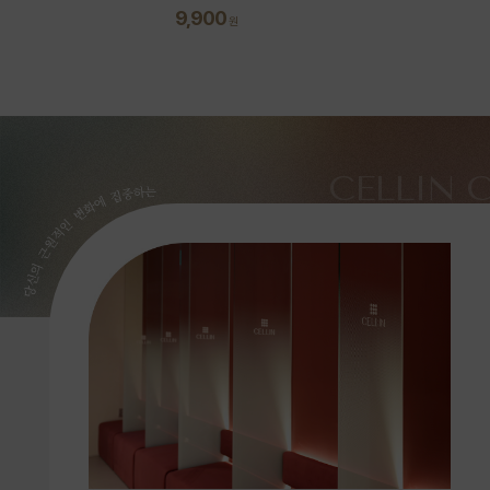
9,900
원
CELLIN 