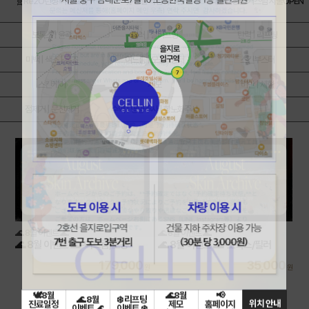
🧬Re2O런칭 이벤트🧬
⏰평일 타임특가⏰
대표원장님 커스텀 시술OPEN
✨
보톡스 | 윤곽
필러 | 실리프팅
탄력 | 리프팅
미백 | 색소 | 홍조
여드름 | 모공 | 흉터
스킨부스터
스킨케어
제모
비만 | 체형
점제거 | 문신제거
수액 | 영양주사 | 항노화주사
🌊 8월 이벤트 🌊
🌊 8월 이벤트 🌊
🌊 8월 이벤트 🌊-여드름/모공
🌊 8월 이벤트 🌊-보톡스/필러
179,000
35,000
원
원
🕊️8월
🌊8월
📢
🌊 8월
❄️ 리프팅
위치 안내
진료일정
제모
홈페이지
이벤트 🌊
이벤트 ❄️