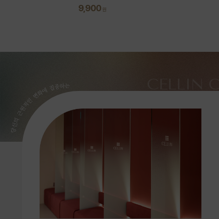
9,900
원
CELLIN 