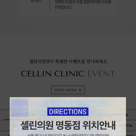
보톡스
정확한 진료로 각종 질환에 따른 치료를
진행합니다.
셀린의원만의 특별한 이벤트를 만나보세요
CELLIN CLINIC
EVENT
VIEW MORE
+
🌊 8월 이벤트 🌊
❄️ 8월 리프팅 이벤트 ❄️
🌊 August Event🌊
🌊8月活动🌊
🌊8月イベント🌊
💫젠틀맥스프로+EVENT💫