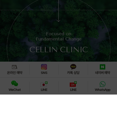
Focused on
Fundamental Change
CELLIN CLINIC
온라인 예약
SNS
카톡 상담
네이버 예약
WeChat
LINE
LINE
WhatsApp