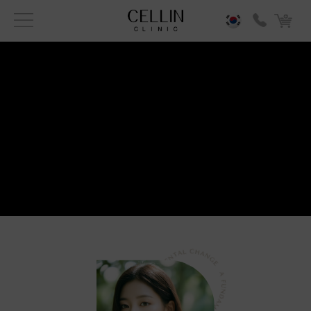
콜라겐재생 써마지
셀린 웨딩패키지
모공개선 피
포텐자